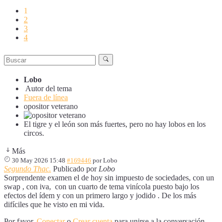
1
2
3
4
Lobo
Autor del tema
Fuera de línea
opositor veterano
El tigre y el león son más fuertes, pero no hay lobos en los
circos.
Más
30 May 2026 15:48
#169446
por
Lobo
Segundo Thac.
Publicado por
Lobo
Sorprendente examen el de hoy sin impuesto de sociedades, con un
swap , con iva, con un cuarto de tema vinícola puesto bajo los
efectos del ídem y con un primero largo y jodido . De los más
difíciles que he visto en mi vida.
Por favor,
Conectar
o
Crear cuenta
para unirse a la conversación.