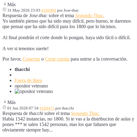
Más
31 May 2026 23:03
#169469
por
Jose-thac
Respuesta de
Jose-thac
sobre el tema
Segundo Thac.
Yo también pienso que ha sido muy difícil, pero bueno, te daremos
que pensar que ha sido difícil para los 1800 que lo hicimos.
Al final pondrán el corte donde lo pongan, haya sido fácil o difícil.
A ver si tenemos suerte!
Por favor,
Conectar
o
Crear cuenta
para unirse a la conversación.
thacchi
Fuera de línea
opositor veterano
Más
01 Jun 2026 07:54
#169471
por
thacchi
Respuesta de
thacchi
sobre el tema
Segundo Thac.
Había 1542 instancias, no 1800. Si te vas a la distribucion de aulas y
pones *** te salen 1542 personas, mas los que faltasen que
obviamente siempre hay...