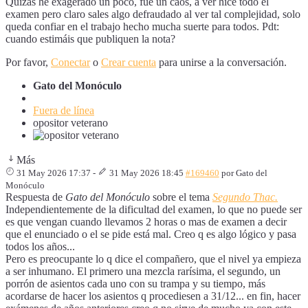
Quizás he exagerado un poco, fue un caos, a ver hice todo el
examen pero claro sales algo defraudado al ver tal complejidad, solo
queda confiar en el trabajo hecho mucha suerte para todos. Pdt:
cuando estimáis que publiquen la nota?
Por favor,
Conectar
o
Crear cuenta
para unirse a la conversación.
Gato del Monóculo
Fuera de línea
opositor veterano
Más
31 May 2026 17:37
-
31 May 2026 18:45
#169460
por
Gato del
Monóculo
Respuesta de
Gato del Monóculo
sobre el tema
Segundo Thac.
Independientemente de la dificultad del examen, lo que no puede ser
es que vengan cuando llevamos 2 horas o mas de examen a decir
que el enunciado o el se pide está mal. Creo q es algo lógico y pasa
todos los años...
Pero es preocupante lo q dice el compañero, que el nivel ya empieza
a ser inhumano. El primero una mezcla rarísima, el segundo, un
porrón de asientos cada uno con su trampa y su tiempo, más
acordarse de hacer los asientos q procediesen a 31/12... en fin, hacer