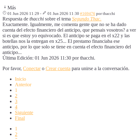
Más
01 Jun 2026 11:29
-
01 Jun 2026 11:30
#169476
por
thacchi
Respuesta de
thacchi
sobre el tema
Segundo Thac.
Exactamente. Igualmente, me comenta gente que no se ha dado
cuenta del efecto financiero del anticipo, que pensais vosotros? a ver
si es que estoy yo equivocado. El anticipo se paga en el x22 y las
botellas nos la entregan en x25... El prestamo financiaba ese
anticipo, por lo que solo se tiene en cuenta el efecto financiero del
anticipo...
Última Edición: 01 Jun 2026 11:30 por
thacchi
.
Por favor,
Conectar
o
Crear cuenta
para unirse a la conversación.
Inicio
Anterior
1
2
3
4
Siguiente
Final
1
2