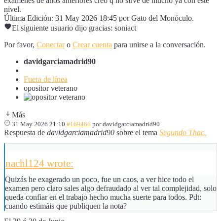
exámenes de años anteriores creo q no sirve de mucho ya con este
nivel.
Última Edición: 31 May 2026 18:45 por
Gato del Monóculo
.
El siguiente usuario dijo gracias:
soniact
Por favor,
Conectar
o
Crear cuenta
para unirse a la conversación.
davidgarciamadrid90
Fuera de línea
opositor veterano
Más
31 May 2026 21:10
#169466
por
davidgarciamadrid90
Respuesta de
davidgarciamadrid90
sobre el tema
Segundo Thac.
nachl124 wrote:
Quizás he exagerado un poco, fue un caos, a ver hice todo el
examen pero claro sales algo defraudado al ver tal complejidad, solo
queda confiar en el trabajo hecho mucha suerte para todos. Pdt:
cuando estimáis que publiquen la nota?