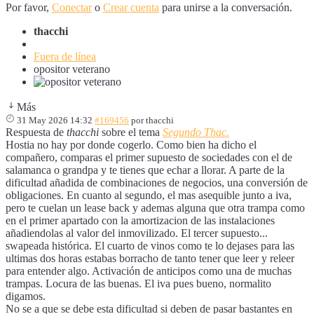
Por favor,
Conectar
o
Crear cuenta
para unirse a la conversación.
thacchi
Fuera de línea
opositor veterano
Más
31 May 2026 14:32
#169456
por
thacchi
Respuesta de
thacchi
sobre el tema
Segundo Thac.
Hostia no hay por donde cogerlo. Como bien ha dicho el
compañero, comparas el primer supuesto de sociedades con el de
salamanca o grandpa y te tienes que echar a llorar. A parte de la
dificultad añadida de combinaciones de negocios, una conversión de
obligaciones. En cuanto al segundo, el mas asequible junto a iva,
pero te cuelan un lease back y ademas alguna que otra trampa como
en el primer apartado con la amortizacion de las instalaciones
añadiendolas al valor del inmovilizado. El tercer supuesto...
swapeada histórica. El cuarto de vinos como te lo dejases para las
ultimas dos horas estabas borracho de tanto tener que leer y releer
para entender algo. Activación de anticipos como una de muchas
trampas. Locura de las buenas. El iva pues bueno, normalito
digamos.
No se a que se debe esta dificultad si deben de pasar bastantes en