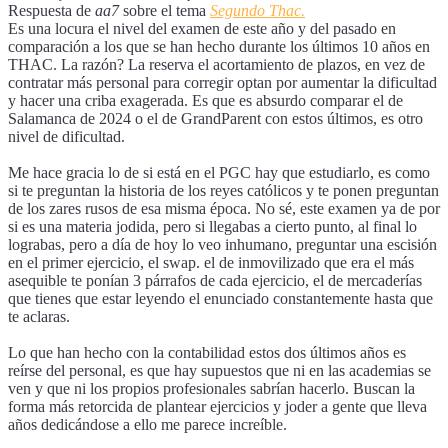
Respuesta de
aa7
sobre el tema
Segundo Thac.
Es una locura el nivel del examen de este año y del pasado en
comparación a los que se han hecho durante los últimos 10 años en
THAC. La razón? La reserva el acortamiento de plazos, en vez de
contratar más personal para corregir optan por aumentar la dificultad
y hacer una criba exagerada. Es que es absurdo comparar el de
Salamanca de 2024 o el de GrandParent con estos últimos, es otro
nivel de dificultad.
Me hace gracia lo de si está en el PGC hay que estudiarlo, es como
si te preguntan la historia de los reyes católicos y te ponen preguntan
de los zares rusos de esa misma época. No sé, este examen ya de por
si es una materia jodida, pero si llegabas a cierto punto, al final lo
lograbas, pero a día de hoy lo veo inhumano, preguntar una escisión
en el primer ejercicio, el swap. el de inmovilizado que era el más
asequible te ponían 3 párrafos de cada ejercicio, el de mercaderías
que tienes que estar leyendo el enunciado constantemente hasta que
te aclaras.
Lo que han hecho con la contabilidad estos dos últimos años es
reírse del personal, es que hay supuestos que ni en las academias se
ven y que ni los propios profesionales sabrían hacerlo. Buscan la
forma más retorcida de plantear ejercicios y joder a gente que lleva
años dedicándose a ello me parece increíble.