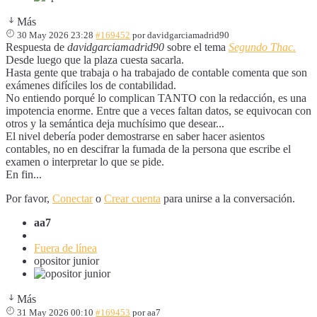
Más
30 May 2026 23:28
#169452
por
davidgarciamadrid90
Respuesta de
davidgarciamadrid90
sobre el tema
Segundo Thac.
Desde luego que la plaza cuesta sacarla.
Hasta gente que trabaja o ha trabajado de contable comenta que son
exámenes difíciles los de contabilidad.
No entiendo porqué lo complican TANTO con la redacción, es una
impotencia enorme. Entre que a veces faltan datos, se equivocan con
otros y la semántica deja muchísimo que desear...
El nivel debería poder demostrarse en saber hacer asientos
contables, no en descifrar la fumada de la persona que escribe el
examen o interpretar lo que se pide.
En fin...
Por favor,
Conectar
o
Crear cuenta
para unirse a la conversación.
aa7
Fuera de línea
opositor junior
Más
31 May 2026 00:10
#169453
por
aa7