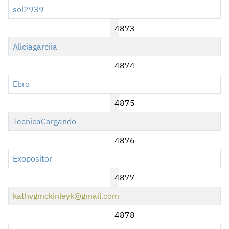
sol2939
4873
Aliciagarciia_
4874
Ebro
4875
TecnicaCargando
4876
Exopositor
4877
kathygmckinleyk@gmail.com
4878