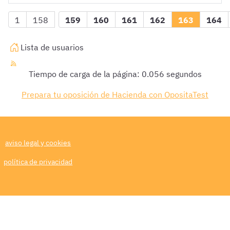
1
158
159
160
161
162
163
164
Lista de usuarios
Tiempo de carga de la página: 0.056 segundos
Prepara tu oposición de Hacienda con OpositaTest
aviso legal y cookies
política de privacidad