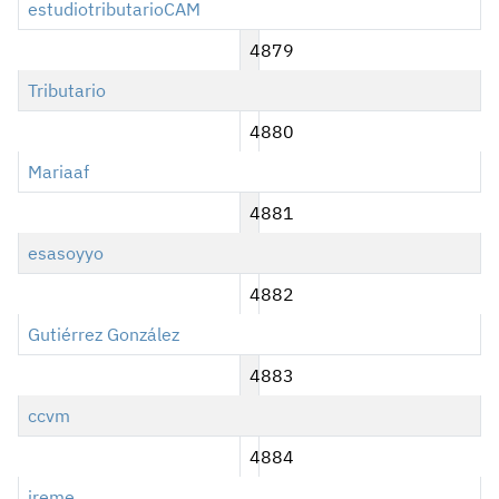
estudiotributarioCAM
4879
Tributario
4880
Mariaaf
4881
esasoyyo
4882
Gutiérrez González
4883
ccvm
4884
ireme