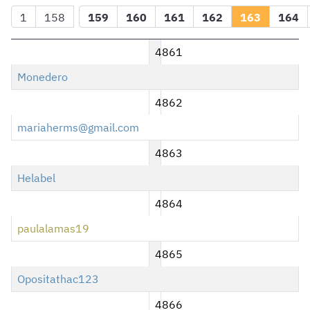
1
158
159
160
161
162
163
164
4861
Monedero
4862
mariaherms@gmail.com
4863
Helabel
4864
paulalamas19
4865
Opositathac123
4866