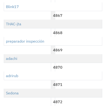
Blink17
4867
THAC-jta
4868
preparador inspección
4869
adachi
4870
adrirub
4871
Sedona
4872