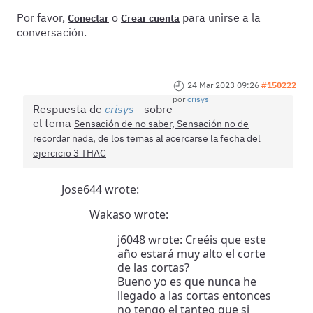
Por favor,
o
para unirse a la
Conectar
Crear cuenta
conversación.
24 Mar 2023 09:26
#150222
por
crisys
Respuesta de
crisys
sobre
el tema
Sensación de no saber, Sensación no de
recordar nada, de los temas al acercarse la fecha del
ejercicio 3 THAC
Jose644 wrote:
Wakaso wrote:
j6048 wrote: Creéis que este
año estará muy alto el corte
de las cortas?
Bueno yo es que nunca he
llegado a las cortas entonces
no tengo el tanteo que si