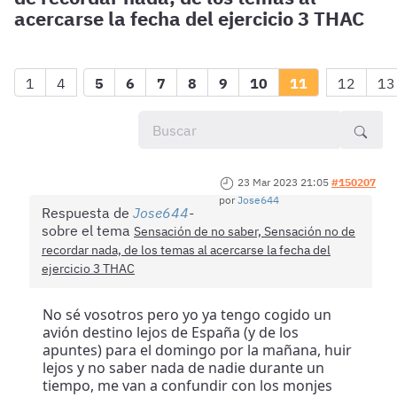
acercarse la fecha del ejercicio 3 THAC
1
4
5
6
7
8
9
10
11
12
13
23 Mar 2023 21:05
#150207
por
Jose644
Respuesta de
Jose644
sobre el tema
Sensación de no saber, Sensación no de
recordar nada, de los temas al acercarse la fecha del
ejercicio 3 THAC
No sé vosotros pero yo ya tengo cogido un
avión destino lejos de España (y de los
apuntes) para el domingo por la mañana, huir
lejos y no saber nada de nadie durante un
tiempo, me van a confundir con los monjes