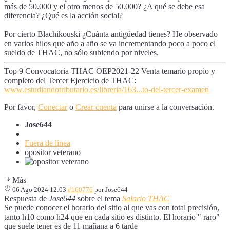
más de 50.000 y el otro menos de 50.000? ¿A qué se debe esa
diferencia? ¿Qué es la acción social?
Por cierto Blachikouski ¿Cuánta antigüedad tienes? He observado
en varios hilos que año a año se va incrementando poco a poco el
sueldo de THAC, no sólo subiendo por niveles.
Top 9 Convocatoria THAC OEP2021-22 Venta temario propio y
completo del Tercer Ejercicio de THAC:
www.estudiandotributario.es/libreria/163...to-del-tercer-examen
Por favor,
Conectar
o
Crear cuenta
para unirse a la conversación.
Jose644
Fuera de línea
opositor veterano
Más
06 Ago 2024 12:03
#160776
por
Jose644
Respuesta de
Jose644
sobre el tema
Salario THAC
Se puede conocer el horario del sitio al que vas con total precisión,
tanto h10 como h24 que en cada sitio es distinto. El horario " raro"
que suele tener es de 11 mañana a 6 tarde