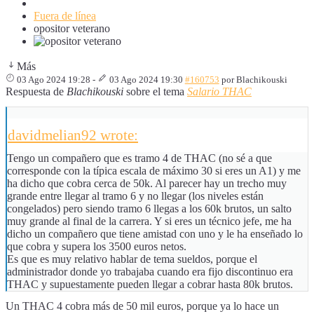
Fuera de línea
opositor veterano
Más
03 Ago 2024 19:28
-
03 Ago 2024 19:30
#160753
por
Blachikouski
Respuesta de
Blachikouski
sobre el tema
Salario THAC
davidmelian92 wrote:
Tengo un compañero que es tramo 4 de THAC (no sé a que
corresponde con la típica escala de máximo 30 si eres un A1) y me
ha dicho que cobra cerca de 50k. Al parecer hay un trecho muy
grande entre llegar al tramo 6 y no llegar (los niveles están
congelados) pero siendo tramo 6 llegas a los 60k brutos, un salto
muy grande al final de la carrera. Y si eres un técnico jefe, me ha
dicho un compañero que tiene amistad con uno y le ha enseñado lo
que cobra y supera los 3500 euros netos.
Es que es muy relativo hablar de tema sueldos, porque el
administrador donde yo trabajaba cuando era fijo discontinuo era
THAC y supuestamente pueden llegar a cobrar hasta 80k brutos.
Un THAC 4 cobra más de 50 mil euros, porque ya lo hace un