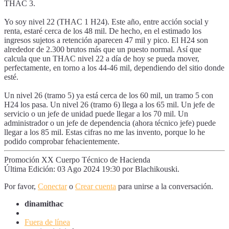
THAC 3.
Yo soy nivel 22 (THAC 1 H24). Este año, entre acción social y
renta, estaré cerca de los 48 mil. De hecho, en el estimado los
ingresos sujetos a retención aparecen 47 mil y pico. El H24 son
alrededor de 2.300 brutos más que un puesto normal. Así que
calcula que un THAC nivel 22 a día de hoy se pueda mover,
perfectamente, en torno a los 44-46 mil, dependiendo del sitio donde
esté.
Un nivel 26 (tramo 5) ya está cerca de los 60 mil, un tramo 5 con
H24 los pasa. Un nivel 26 (tramo 6) llega a los 65 mil. Un jefe de
servicio o un jefe de unidad puede llegar a los 70 mil. Un
administrador o un jefe de dependencia (ahora técnico jefe) puede
llegar a los 85 mil. Estas cifras no me las invento, porque lo he
podido comprobar fehacientemente.
Promoción XX Cuerpo Técnico de Hacienda
Última Edición: 03 Ago 2024 19:30 por
Blachikouski
.
Por favor,
Conectar
o
Crear cuenta
para unirse a la conversación.
dinamithac
Fuera de línea