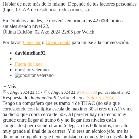
Hablar de neto más de lo mismo. Depende de tus factores personales
(hijos, CCAA de residencia, reducciones,...).
En términos anuales, te moverás entorno a los 42.000€ brutos
anuales siendo nivel 22.
Última Edición: 02 Ago 2024 22:05 por
Weich
.
Por favor,
Conectar
o
Crear cuenta
para unirse a la conversación.
davidmelian92
Fuera de línea
opositor veterano
Más
02 Ago 2024 22:11
-
02 Ago 2024 22:34
#160733
por
davidmelian92
Respuesta de
davidmelian92
sobre el tema
Salario THAC
Tengo un compañero que es tramo 4 de THAC (no sé a que
corresponde con la típica escala de máximo 30 si eres un A1) y me
ha dicho que cobra cerca de 50k. Al parecer hay un trecho muy
grande entre llegar al tramo 6 y no llegar (los niveles están
congelados) pero siendo tramo 6 llegas a los 60k brutos, un salto
muy grande al final de la carrera. Y si eres un técnico jefe, me ha
dicho un compañero que tiene amistad con uno y le ha enseñado lo