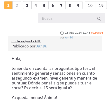
1
2
3
4
5
6
7
8
9
10
19
15 Ago 2024 11:43
#160891
por
Arn90
Corte segundo AHP
Publicado por
Arn90
Hola,
teniendo en cuenta las preguntas tipo test, el
sentimiento general y sensaciones en cuanto
al segundo examen, nivel general y manera de
puntuar. Dónde pensáis q se puede situar el
corte? Es decir el 15 será igual a?
Ya queda menos! Ánimo!