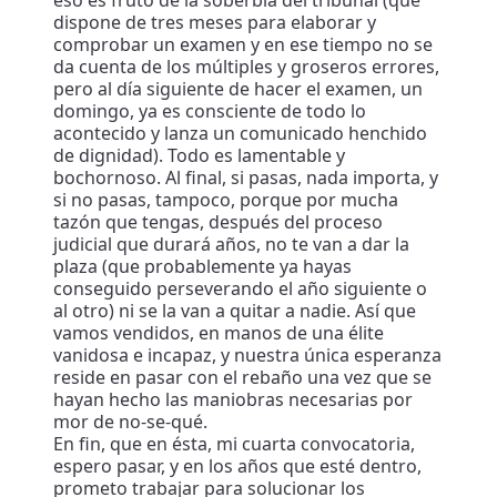
eso es fruto de la soberbia del tribunal (que
dispone de tres meses para elaborar y
comprobar un examen y en ese tiempo no se
da cuenta de los múltiples y groseros errores,
pero al día siguiente de hacer el examen, un
domingo, ya es consciente de todo lo
acontecido y lanza un comunicado henchido
de dignidad). Todo es lamentable y
bochornoso. Al final, si pasas, nada importa, y
si no pasas, tampoco, porque por mucha
tazón que tengas, después del proceso
judicial que durará años, no te van a dar la
plaza (que probablemente ya hayas
conseguido perseverando el año siguiente o
al otro) ni se la van a quitar a nadie. Así que
vamos vendidos, en manos de una élite
vanidosa e incapaz, y nuestra única esperanza
reside en pasar con el rebaño una vez que se
hayan hecho las maniobras necesarias por
mor de no-se-qué.
En fin, que en ésta, mi cuarta convocatoria,
espero pasar, y en los años que esté dentro,
prometo trabajar para solucionar los