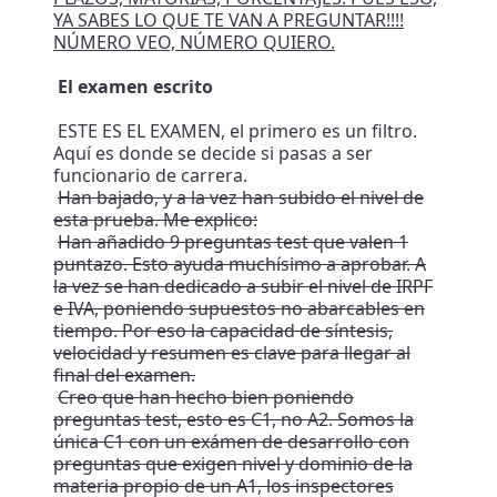
YA SABES LO QUE TE VAN A PREGUNTAR!!!!
NÚMERO VEO, NÚMERO QUIERO.
El examen escrito
ESTE ES EL EXAMEN, el primero es un filtro.
Aquí es donde se decide si pasas a ser
funcionario de carrera.
Han bajado, y a la vez han subido el nivel de
esta prueba. Me explico:
Han añadido 9 preguntas test que valen 1
puntazo. Esto ayuda muchísimo a aprobar. A
la vez se han dedicado a subir el nivel de IRPF
e IVA, poniendo supuestos no abarcables en
tiempo. Por eso la capacidad de síntesis,
velocidad y resumen es clave para llegar al
final del examen.
Creo que han hecho bien poniendo
preguntas test, esto es C1, no A2. Somos la
única C1 con un exámen de desarrollo con
preguntas que exigen nivel y dominio de la
materia propio de un A1, los inspectores