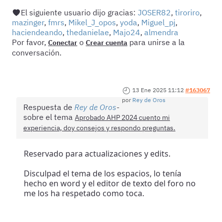
El siguiente usuario dijo gracias:
JOSER82
,
tiroriro
,
mazinger
,
fmrs
,
Mikel_J_opos
,
yoda
,
Miguel_pj
,
haciendeando
,
thedanielae
,
Majo24
,
almendra
Por favor,
o
para unirse a la
Conectar
Crear cuenta
conversación.
13 Ene 2025 11:12
#163067
por
Rey de Oros
Respuesta de
Rey de Oros
sobre el tema
Aprobado AHP 2024 cuento mi
experiencia, doy consejos y respondo preguntas.
Reservado para actualizaciones y edits.
Disculpad el tema de los espacios, lo tenía
hecho en word y el editor de texto del foro no
me los ha respetado como toca.