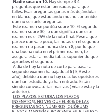
Nadie saca un 10.
Hay siempre 3-4
preguntas que están pensadas para que
falles. Esas preguntas ganas más dejándolas
en blanco, que estudiando mucho contenido
que no se suele preguntar.
Este examen se puntúa sobre 10. El segundo
examen sobre 30, lo que significa que este
examen es el 25% de la nota final. Pese a que
parece que vale poco, las notas en el segundo
examen no pasan nunca de un 8, por lo que
una buena nota en el primer examen, te
asegura estar a media tabla, suponiendo que
apruebes el segundo.
A día de hoy la nota de corte para pasar al
segundo examen ha bajado al 6 ( 5,9 este
año), debido a que no hay cola, los opoistores
que han estudiado ya han entrado. Están
siendo convocatorias masivas ( véase esta y la
anterior).
LOS PLAZOS, ESTUDIA LOS PLAZOS
INSENATO@. NO VES QUE EL 40% DE LAS
PREGUNTAS SON NÚMEROS, QUÓRUMS,
PLAZOS, MAYORÍAS, PORCENTAJES. PUES ESO,