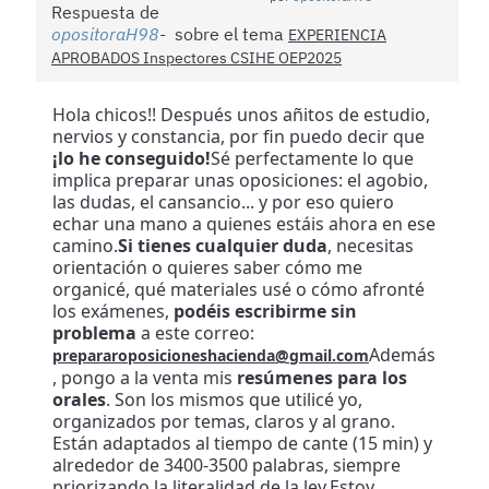
Respuesta de
opositoraH98
sobre el tema
EXPERIENCIA
APROBADOS Inspectores CSIHE OEP2025
Hola chicos!! Después unos añitos de estudio,
nervios y constancia, por fin puedo decir que
¡lo he conseguido!
Sé perfectamente lo que
implica preparar unas oposiciones: el agobio,
las dudas, el cansancio... y por eso quiero
echar una mano a quienes estáis ahora en ese
camino.
Si tienes cualquier duda
, necesitas
orientación o quieres saber cómo me
organicé, qué materiales usé o cómo afronté
los exámenes,
podéis escribirme sin
problema
a este correo:
Además
prepararoposicioneshacienda@gmail.com
, pongo a la venta mis
resúmenes para los
orales
. Son los mismos que utilicé yo,
organizados por temas, claros y al grano.
Están adaptados al tiempo de cante (15 min) y
alrededor de 3400-3500 palabras, siempre
priorizando la literalidad de la ley.Estoy