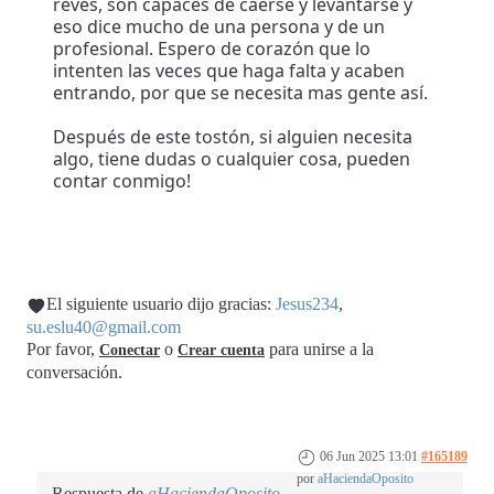
revés, son capaces de caerse y levantarse y
eso dice mucho de una persona y de un
profesional. Espero de corazón que lo
intenten las veces que haga falta y acaben
entrando, por que se necesita mas gente así.
Después de este tostón, si alguien necesita
algo, tiene dudas o cualquier cosa, pueden
contar conmigo!
El siguiente usuario dijo gracias:
Jesus234
,
su.eslu40@gmail.com
Por favor,
o
para unirse a la
Conectar
Crear cuenta
conversación.
06 Jun 2025 13:01
#165189
por
aHaciendaOposito
Respuesta de
aHaciendaOposito