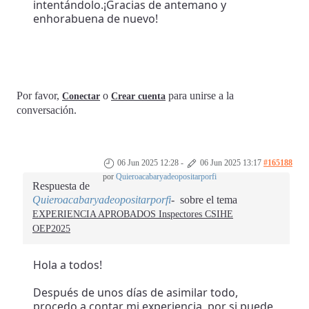
intentándolo.¡Gracias de antemano y
enhorabuena de nuevo!
Por favor,
o
para unirse a la
Conectar
Crear cuenta
conversación.
06 Jun 2025 12:28
-
06 Jun 2025 13:17
#165188
por
Quieroacabaryadeopositarporfi
Respuesta de
Quieroacabaryadeopositarporfi
sobre el tema
EXPERIENCIA APROBADOS Inspectores CSIHE
OEP2025
Hola a todos!
Después de unos días de asimilar todo,
procedo a contar mi experiencia, por si puede