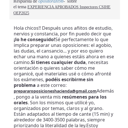
Respuesta de
opositoraH98
sobre
el tema
EXPERIENCIA APROBADOS Inspectores CSIHE
OEP2025
Hola chicos!! Después unos añitos de estudio,
nervios y constancia, por fin puedo decir que
¡lo he conseguido!
Sé perfectamente lo que
implica preparar unas oposiciones: el agobio,
las dudas, el cansancio... y por eso quiero
echar una mano a quienes estáis ahora en ese
camino.
Si tienes cualquier duda
, necesitas
orientación o quieres saber cómo me
organicé, qué materiales usé o cómo afronté
los exámenes,
podéis escribirme sin
problema
a este correo:
Además
prepararoposicioneshacienda@gmail.com
, pongo a la venta mis
resúmenes para los
orales
. Son los mismos que utilicé yo,
organizados por temas, claros y al grano.
Están adaptados al tiempo de cante (15 min) y
alrededor de 3400-3500 palabras, siempre
priorizando la literalidad de la ley.Estoy