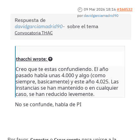
09 Mar 2026 18:16
#168532
por
davidgarciamadrid90
Respuesta de
davidgarciamadrid90
sobre el tema
Convocatoria THAC
thacchi wrote:
Creo que te estas confundiendo. El año
pasado había unas 4.000 y algo (como
siempre, basicamente) y este año 4.025. Las
instancias se han mantenido o en cualquier
caso, se han reducido levemente.
No se confunde, habla de PI
Por favor,
o
para unirse a la
Conectar
Crear cuenta