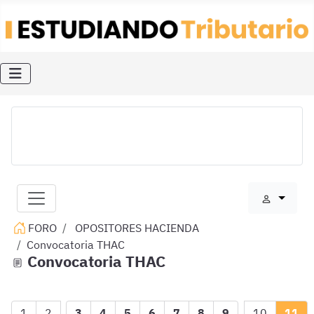
FORO
OPOSITORES HACIENDA
Convocatoria THAC
Convocatoria THAC
1
2
3
4
5
6
7
8
9
10
11