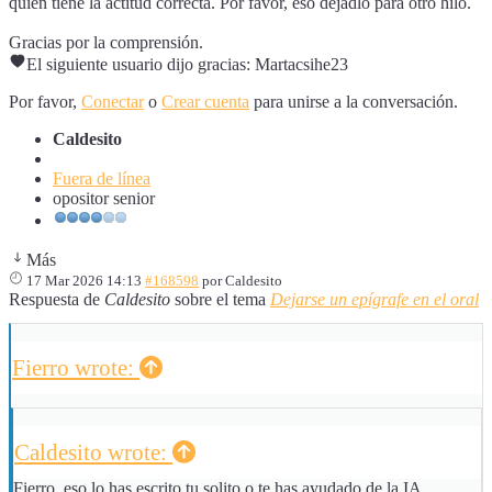
quién tiene la actitud correcta. Por favor, eso dejadlo para otro hilo.
Gracias por la comprensión.
El siguiente usuario dijo gracias:
Martacsihe23
Por favor,
Conectar
o
Crear cuenta
para unirse a la conversación.
Caldesito
Fuera de línea
opositor senior
Más
17 Mar 2026 14:13
#168598
por
Caldesito
Respuesta de
Caldesito
sobre el tema
Dejarse un epígrafe en el oral
Fierro wrote:
Caldesito wrote:
Fierro, eso lo has escrito tu solito o te has ayudado de la IA