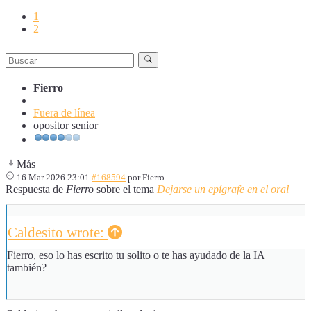
1
2
Fierro
Fuera de línea
opositor senior
Más
16 Mar 2026 23:01
#168594
por
Fierro
Respuesta de
Fierro
sobre el tema
Dejarse un epígrafe en el oral
Caldesito wrote:
Fierro, eso lo has escrito tu solito o te has ayudado de la IA
también?