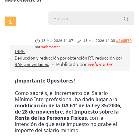
1
13 Mar 2026 14:07
-
13 Mar 2026 14:08
#168570
por
webmaster
IRPF:
Deducción y reducción por obtención RT, reducción por
Publicado por
webmaster
RAE y novedades.
¡Importante Opositores!
Como sabréis, el incremento del Salario
Mínimo Interprofesional, ha dado lugar a la
modificación de la DA 61ª de la Ley 35/2006,
de 28 de noviembre, del Impuesto sobre la
Renta de las Personas Físicas
, con la
intención de que este impuesto no grabe el
importe del salario mínimo.