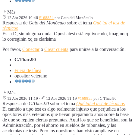
Más
12 Abr 2026 10:46
#168854
por
Gato del Monóculo
Respuesta de
Gato del Monóculo
sobre el tema
Qué tal el test de
técnicos
Es la D, sin ninguna duda. Opositatest está equivocado, imagino q
lo corregirán xq es clarísima
Por favor,
Conectar
o
Crear cuenta
para unirse a la conversación.
C.Thac.90
Fuera de línea
opositor veterano
Más
12 Abr 2026 11:19
-
12 Abr 2026 11:19
#168855
por
C.Thac.90
Respuesta de
C.Thac.90
sobre el tema
Qué tal el test de técnicos
El cambio a tipo test es algo realmente injusto que perjudica a los
opositores más veteranos que llevan preparando años sobre la base
de que se repiten ciertas preguntas. Aqui los que se benefician son la
Administración, por el ahorro en sueldos de tribunales, y las
academias de tests. Pero los opositores han visto ampliarse en