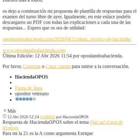
os dejo a continuación mi propuesta de plantilla de respuestas para el
examen del turno libre de ayer. Igualmente, en este enlace podréis
descargaros un PDF con todas las explicaciones a cada una de las
respuestas... Espero que os sea de utilidad:
opositandoahacienda.com/2026/04/11/plant...tecnico-de-hacienda/
www.opositandoahacienda.com
Última Edición: 12 Abr 2026 11:54 por
opositandoahacienda
.
Por favor,
Conectar
o
Crear cuenta
para unirse a la conversación.
HaciendaOPOS
Fuera de línea
opositor veterano
Más
12 Abr 2026 12:24
#168866
por
HaciendaOPOS
Respuesta de
HaciendaOPOS
sobre el tema
Qué tal el test de
técnicos
Para mi la 21 es la A como argumenta Enrique