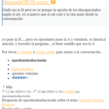
HaciendaOPOS wrote:
Ojalá sea la B pero no se porque la opción de los discapacitados
según el art. en si parece que es tal cual y la otra pone desde la
consumación
yo puse la B.....pero en opositatest pone la A y viendolo, es literal al
articulo, y leyendo la pregunta....si tiene sentido que sea la A
Por favor,
Conectar
o
Crear cuenta
para unirse a la conversación.
opositandoahacienda
Fuera de línea
opositor veterano
Más
12 Abr 2026 11:54
-
12 Abr 2026 11:54
#168865
por
opositandoahacienda
Respuesta de
opositandoahacienda
sobre el tema
Qué tal el test de
técnicos
Buenos días a todos,