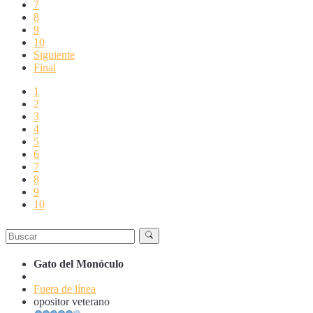
7
8
9
10
Siguiente
Final
1
2
3
4
5
6
7
8
9
10
Gato del Monóculo
Fuera de línea
opositor veterano