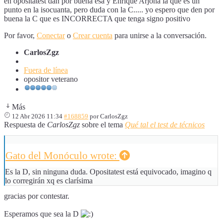
en opositatest dan por buena esa y Enrique Arjona la que es un
punto en la isocuanta, pero duda con la C..... yo espero que den por
buena la C que es INCORRECTA que tenga signo positivo
Por favor,
Conectar
o
Crear cuenta
para unirse a la conversación.
CarlosZgz
Fuera de línea
opositor veterano
Más
12 Abr 2026 11:34
#168859
por
CarlosZgz
Respuesta de
CarlosZgz
sobre el tema
Qué tal el test de técnicos
Gato del Monóculo wrote:
Es la D, sin ninguna duda. Opositatest está equivocado, imagino q
lo corregirán xq es clarísima
gracias por contestar.
Esperamos que sea la D