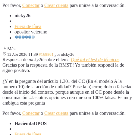
Por favor,
Conectar
o
Crear cuenta
para unirse a la conversación.
nicky26
Fuera de línea
opositor veterano
Más
12 Abr 2026 11:39
#168861
por
nicky26
Respuesta de
nicky26
sobre el tema
Qué tal el test de técnicos
Gracias por la respuesta de la RMST! Yo también respondí la de
signo positivo.
¿Y en la pregunta del artículo 1.301 del CC (En el modelo A la
número 10) de la acción de nulidad? Puse la b) error, dolo o falsedad
desde el inicio del contrato, porque aunque en el CC pone desde la
consumación....las otras opciones creo que son 100% falsas. Es muy
ambigua esta pregunta
Por favor,
Conectar
o
Crear cuenta
para unirse a la conversación.
HaciendaOPOS
Fuera de línea