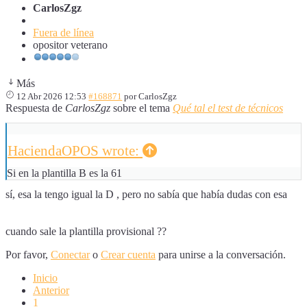
CarlosZgz
Fuera de línea
opositor veterano
Más
12 Abr 2026 12:53
#168871
por
CarlosZgz
Respuesta de
CarlosZgz
sobre el tema
Qué tal el test de técnicos
HaciendaOPOS wrote:
Si en la plantilla B es la 61
sí, esa la tengo igual la D , pero no sabía que había dudas con esa
cuando sale la plantilla provisional ??
Por favor,
Conectar
o
Crear cuenta
para unirse a la conversación.
Inicio
Anterior
1