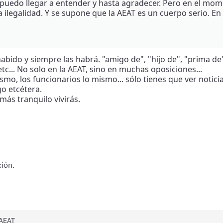
lo puedo llegar a entender y hasta agradecer. Pero en el mo
ilegalidad. Y se supone que la AEAT es un cuerpo serio. En 
a habido y siempre las habrá. "amigo de", "hijo de", "prima 
tc... No solo en la AEAT, sino en muchas oposiciones...
ismo, los funcionarios lo mismo... sólo tienes que ver notic
go etcétera.
ás tranquilo vivirás.
ión.
 AEAT