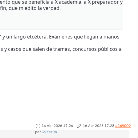
mento que se beneficia a X academia, a X preparador y
fin, que miedito la verdad.
de" y un largo etcétera. Exámenes que llegan a manos
ias y casos que salen de tramas, concursos públicos a
16 Abr 2026 17:26
-
16 Abr 2026 17:28
#169009
por
Caldesito