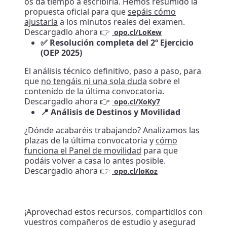
os da tiempo a escribirla. Hemos resumido la
propuesta oficial para que
sepáis cómo
ajustarla
a los minutos reales del examen.
Descargadlo ahora 👉
opo.cl/LoKew
✅ Resolución completa del 2º Ejercicio
(OEP 2025)
El análisis técnico definitivo, paso a paso, para
que
no tengáis ni una sola duda
sobre el
contenido de la última convocatoria.
Descargadlo ahora 👉
opo.cl/XoKy7
📍 Análisis de Destinos y Movilidad
¿Dónde acabaréis trabajando? Analizamos las
plazas de la última convocatoria y
cómo
funciona el Panel de movilidad
para que
podáis volver a casa lo antes posible.
Descargadlo ahora 👉
opo.cl/loKoz
¡Aprovechad estos recursos, compartidlos con
vuestros compañeros de estudio y asegurad