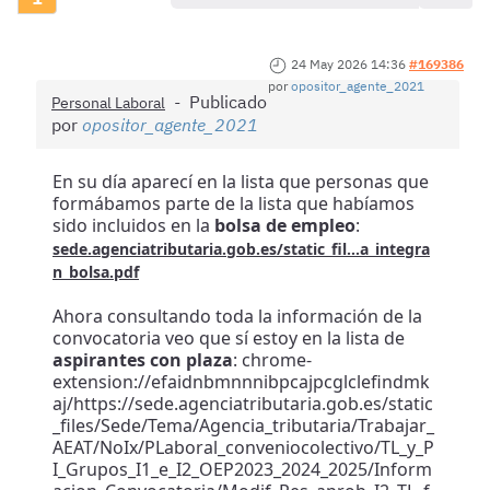
24 May 2026 14:36
#169386
por
opositor_agente_2021
Publicado
Personal Laboral
por
opositor_agente_2021
En su día aparecí en la lista que personas que
formábamos parte de la lista que habíamos
sido incluidos en la
bolsa de empleo
:
sede.agenciatributaria.gob.es/static_fil...a_integra
n_bolsa.pdf
Ahora consultando toda la información de la
convocatoria veo que sí estoy en la lista de
aspirantes con plaza
: chrome-
extension://efaidnbmnnnibpcajpcglclefindmk
aj/https://sede.agenciatributaria.gob.es/static
_files/Sede/Tema/Agencia_tributaria/Trabajar_
AEAT/NoIx/PLaboral_conveniocolectivo/TL_y_P
I_Grupos_I1_e_I2_OEP2023_2024_2025/Inform