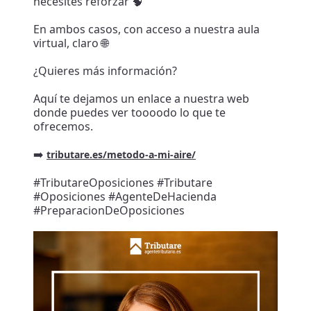
necesites reforzar 🧠
En ambos casos, con acceso a nuestra aula
virtual, claro 🌐
¿Quieres más información?
Aquí te dejamos un enlace a nuestra web
donde puedes ver toooodo lo que te
ofrecemos.
➡️
tributare.es/metodo-a-mi-aire/
#TributareOposiciones #Tributare
#Oposiciones #AgenteDeHacienda
#PreparacionDeOposiciones