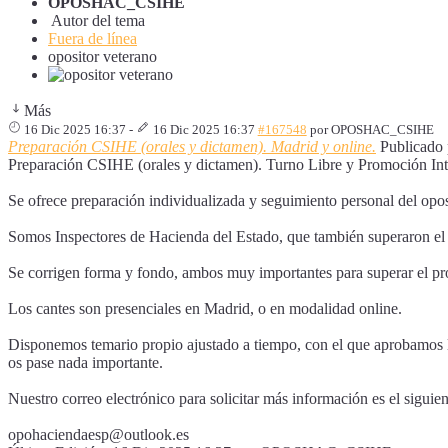
OPOSHAC_CSIHE
Autor del tema
Fuera de línea
opositor veterano
Más
16 Dic 2025 16:37
-
16 Dic 2025 16:37
#167548
por
OPOSHAC_CSIHE
Preparación CSIHE (orales y dictamen). Madrid y online.
Publicado
Preparación CSIHE (orales y dictamen). Turno Libre y Promoción In
Se ofrece preparación individualizada y seguimiento personal del opos
Somos Inspectores de Hacienda del Estado, que también superaron el 
Se corrigen forma y fondo, ambos muy importantes para superar el p
Los cantes son presenciales en Madrid, o en modalidad online.
Disponemos temario propio ajustado a tiempo, con el que aprobamos la
os pase nada importante.
Nuestro correo electrónico para solicitar más información es el siguie
opohaciendaesp@outlook.es