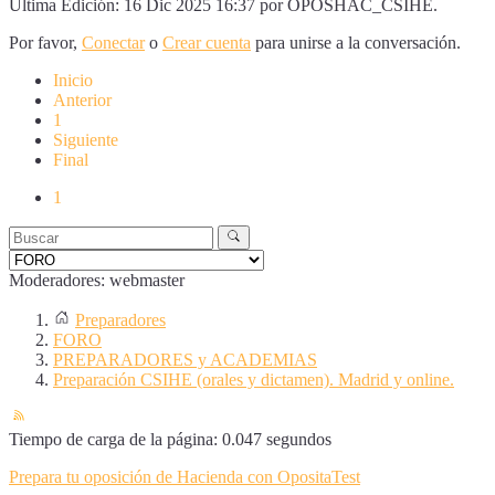
Última Edición: 16 Dic 2025 16:37 por
OPOSHAC_CSIHE
.
Por favor,
Conectar
o
Crear cuenta
para unirse a la conversación.
Inicio
Anterior
1
Siguiente
Final
1
Moderadores:
webmaster
Preparadores
FORO
PREPARADORES y ACADEMIAS
Preparación CSIHE (orales y dictamen). Madrid y online.
Tiempo de carga de la página: 0.047 segundos
Prepara tu oposición de Hacienda con OpositaTest