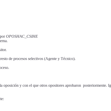
 por
OPOSHAC_CSIHE
terna.
itor.
resto de procesos selectivos (Agente y Técnico).
roceso.
 oposición y con el que otros opositores aprobaron posteriormente. Ig
nte: