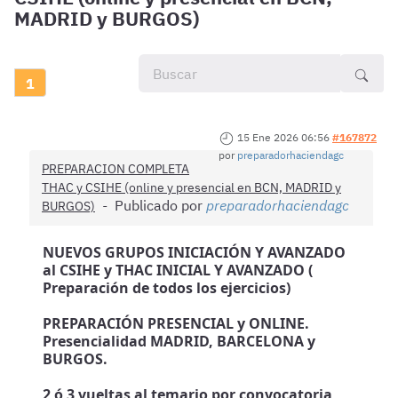
MADRID y BURGOS)
1
15 Ene 2026 06:56
#167872
por
preparadorhaciendagc
PREPARACION COMPLETA
THAC y CSIHE (online y presencial en BCN, MADRID y
Publicado por
preparadorhaciendagc
BURGOS)
NUEVOS GRUPOS INICIACIÓN Y AVANZADO
al CSIHE y THAC INICIAL Y AVANZADO (
Preparación de todos los ejercicios)
PREPARACIÓN PRESENCIAL y ONLINE.
Presencialidad MADRID, BARCELONA y
BURGOS.
2 ó 3 vueltas al temario por convocatoria