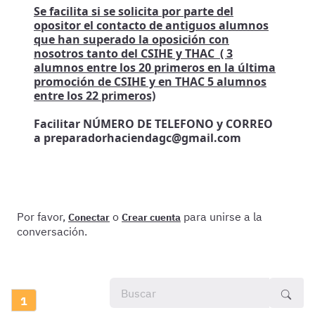
Se facilita si se solicita por parte del
opositor el contacto de antiguos alumnos
que han superado la oposición con
nosotros tanto del CSIHE y THAC ( 3
alumnos entre los 20 primeros en la última
promoción de CSIHE y en THAC 5 alumnos
entre los 22 primeros)
Facilitar NÚMERO DE TELEFONO y CORREO
a preparadorhaciendagc@gmail.com
Por favor,
o
para unirse a la
Conectar
Crear cuenta
conversación.
1