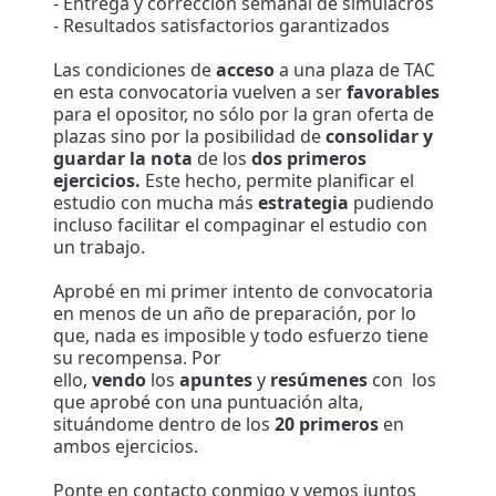
- Entrega y corrección semanal de simulacros
- Resultados satisfactorios garantizados
Las condiciones de
acceso
a una plaza de TAC
en esta convocatoria vuelven a ser
favorables
para el opositor, no sólo por la gran oferta de
plazas sino por la posibilidad de
consolidar y
guardar la nota
de los
dos primeros
ejercicios.
Este hecho, permite planificar el
estudio con mucha más
estrategia
pudiendo
incluso facilitar el compaginar el estudio con
un trabajo.
Aprobé en mi primer intento de convocatoria
en menos de un año de preparación, por lo
que, nada es imposible y todo esfuerzo tiene
su recompensa. Por
ello,
vendo
los
apuntes
y
resúmenes
con los
que aprobé con una puntuación alta,
situándome dentro de los
2
0
primeros
en
ambos ejercicios.
Ponte en contacto conmigo y vemos juntos