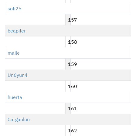
sofi25
157
beapifer
158
maile
159
Un6yun4
160
huerta
161
Carganlun
162