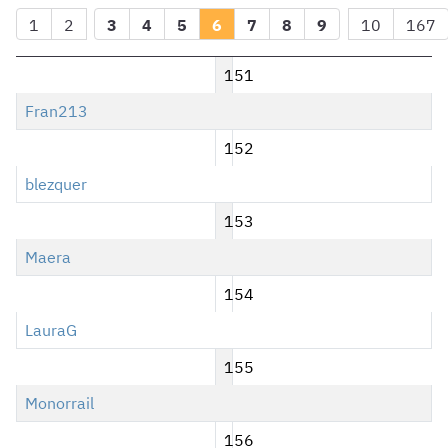
1
2
3
4
5
6
7
8
9
10
167
151
Fran213
152
blezquer
153
Maera
154
LauraG
155
Monorrail
156