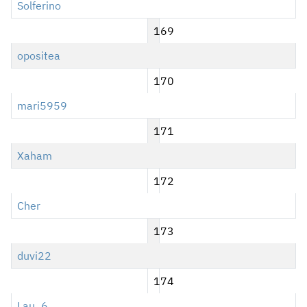
Solferino
169
opositea
170
mari5959
171
Xaham
172
Cher
173
duvi22
174
Lau_6