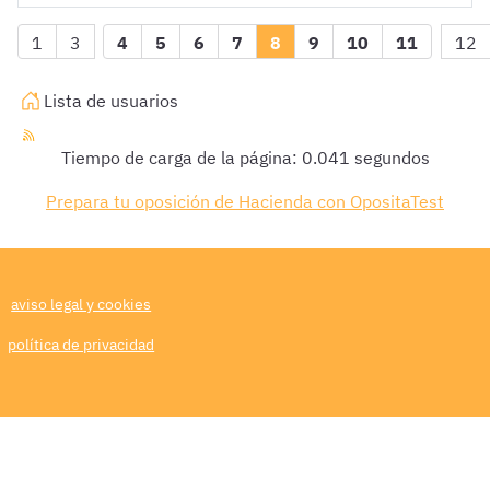
1
3
4
5
6
7
8
9
10
11
12
Lista de usuarios
Tiempo de carga de la página: 0.041 segundos
Prepara tu oposición de Hacienda con OpositaTest
aviso legal y cookies
política de privacidad