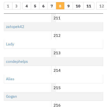
1
3
4
5
6
7
8
9
10
11
12
211
zatopek42
212
Lady
213
condephelps
214
Alias
215
Gogan
216